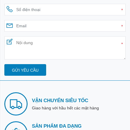
*
*
*
GỬI YÊU CẦU
VẬN CHUYỂN SIÊU TỐC
Giao hàng với hầu hết các mặt hàng
SẢN PHẨM ĐA DẠNG