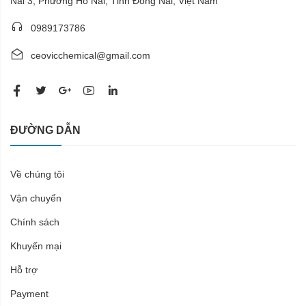
Nai 3, Phường Hố Nai, Tỉnh Đồng Nai, Việt Nam
0989173786
ceovicchemical@gmail.com
ĐƯỜNG DẪN
Về chúng tôi
Vận chuyển
Chính sách
Khuyến mại
Hỗ trợ
Payment