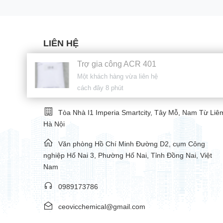
LIÊN HỆ
Trợ gia công ACR 401
Một khách hàng vừa liên hệ
Công ty TNHH Công Nghệ Và Phát Triển VIC
cách đây 8 phút
Việt Nam
Tòa Nhà I1 Imperia Smartcity, Tây Mỗ, Nam Từ Liê
Hà Nội
Văn phòng Hồ Chí Minh Đường D2, cụm Công
nghiệp Hố Nai 3, Phường Hố Nai, Tỉnh Đồng Nai, Việt
Nam
0989173786
ceovicchemical@gmail.com