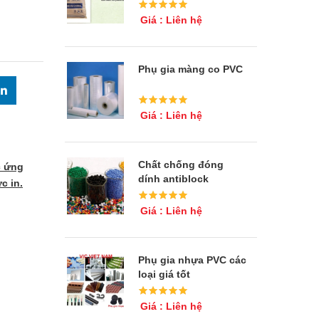
Giá : Liên hệ
Phụ gia màng co PVC
Giá : Liên hệ
Chất chống đóng
 ứng
dính antiblock
̣c in.
Giá : Liên hệ
Phụ gia nhựa PVC các
loại giá tốt
Giá : Liên hệ