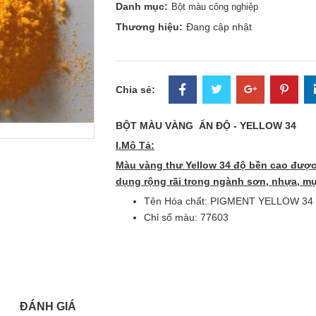
Danh mục:
Bột màu công nghiệp
Thương hiệu:
Đang cập nhật
Chia sẻ:
BỘT MÀU VÀNG ẤN ĐỘ - YELLOW 34
I.Mô Tả:
Màu vàng thư Yellow 34 độ bền cao được
dụng rộng rãi trong ngành sơn, nhựa, mư
Tên Hóa chất: PIGMENT YELLOW 34
Chỉ số màu: 77603
ĐÁNH GIÁ