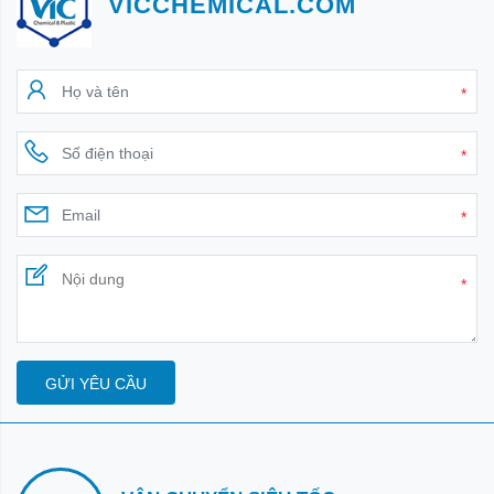
VICCHEMICAL.COM
*
*
*
*
GỬI YÊU CẦU