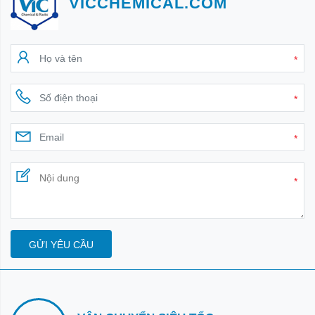
VICCHEMICAL.COM
*
*
*
*
GỬI YÊU CẦU