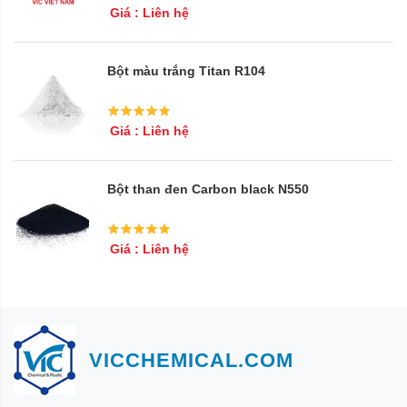
Giá : Liên hệ
Bột màu trắng Titan R104
Giá : Liên hệ
Bột than đen Carbon black N550
Giá : Liên hệ
VICCHEMICAL.COM