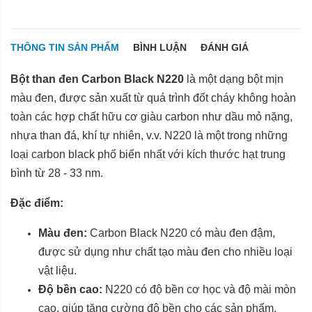
THÔNG TIN SẢN PHẨM
BÌNH LUẬN
ĐÁNH GIÁ
Bột than đen Carbon Black N220
là một dạng bột mịn
màu đen, được sản xuất từ quá trình đốt cháy không hoàn
toàn các hợp chất hữu cơ giàu carbon như dầu mỏ nặng,
nhựa than đá, khí tự nhiên, v.v. N220 là một trong những
loại carbon black phổ biến nhất với kích thước hạt trung
bình từ 28 - 33 nm.
Đặc điểm:
Màu đen:
Carbon Black N220 có màu đen đậm,
được sử dụng như chất tạo màu đen cho nhiều loại
vật liệu.
Độ bền cao:
N220 có độ bền cơ học và độ mài mòn
cao, giúp tăng cường độ bền cho các sản phẩm.