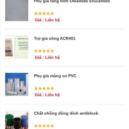
Phụ gia tăng trơn Oleamide Erucamide
Giá : Liên hệ
Trợ gia công ACR401
Giá : Liên hệ
Phụ gia màng co PVC
Giá : Liên hệ
Chất chống đóng dính antiblock